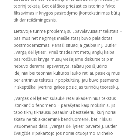
teorinį tekstą. Bet dėl šios priežasties istorinio fakto
fiksavimas ir knygos pasirodymo įkontekstinimas būtų
tik dar reikšmingesnis.
Lietuvoje turime problemą su „pavėlavusiais“ tekstais –
pas mus net negimęs (neišleistas) buvo palaidotas
postmodernizmas. Panaši situacija gaubia ir J. Butler
„Vargą dėl lyties“. Prieš trisdešimt metų anglų kalba
pasirodžiusi knyga mūsų viešajame diskurse taip ir
nebuvo deramai apsvarstyta, tačiau jos išjudinti
idėjiniai bei teoriniai kultūros lauko ratilai, pasiekę mus
per antrinius tekstus ir popkultūrą, jau buvo pasmerkti
ir skeptiškai įvertinti galios pozicijas turinčių teoretikų.
„Vargas dėl lyties“ sulaukė retai akademinius tekstus
ištinkančio fenomeno – parašytas kaip mokslinis, jis
tapo tikrų tikriausiu pasauliniu bestseleriu, kurį noriai
skaitė ne tik akademinė bendruomenė, bet ir likusi
visuomenės dalis. „Vargas dėl lyties“ pavertė J. Butler
žvaigžde ir pakartojo jos noriai cituojamo Michelio