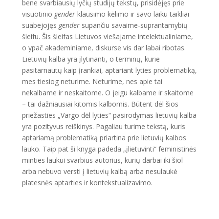
bene svarbiausių lyčių studijų tekstų, prisidėjęs prie
visuotinio
gender
klausimo kėlimo ir savo laiku taikliai
suabejojęs
gender
supančiu savaime-suprantamybių
šleifu. Šis šleifas Lietuvos viešajame intelektualiniame,
o ypač akademiniame, diskurse vis dar labai ribotas.
Lietuvių kalba yra įlytinanti, o terminų, kurie
pasitarnautų kaip įrankiai, aptariant lyties problematiką,
mes tiesiog neturime. Neturime, nes apie tai
nekalbame ir neskaitome. O jeigu kalbame ir skaitome
– tai dažniausiai kitomis kalbomis. Būtent dėl šios
priežasties „Vargo dėl lyties“ pasirodymas lietuvių kalba
yra pozityvus reiškinys. Pagaliau turime tekstą, kuris
aptariamą problematiką priartina prie lietuvių kalbos
lauko. Taip pat ši knyga padeda „įlietuvinti“ feministinės
minties laukui svarbius autorius, kurių darbai iki šiol
arba nebuvo versti į lietuvių kalbą arba nesulaukė
platesnės aptarties ir kontekstualizavimo.