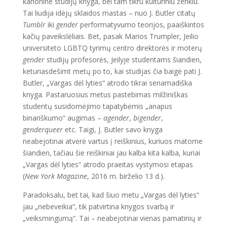
kanonine studijų knyga, bei tam tikru kultūriniu ženklu.
Tai liudija idėjų sklaidos mastas – nuo J. Butler citatų
Tumblr
iki
gender
performatyvumo teorijos, paaiškintos
kačių paveikslėliais. Bet, pasak Marios Trumpler, Jeilio
universiteto LGBTQ tyrimų centro direktorės ir moterų
gender
studijų profesorės, Jeilyje studentams šiandien,
keturiasdešimt metų po to, kai studijas čia baigė pati J.
Butler, „Vargas dėl lyties“ atrodo tikrai senamadiška
knyga. Pastaruosius metus pastebimas milžiniškas
studentų susidomėjimo tapatybėmis „anapus
binariškumo“ augimas –
agender
,
bigender
,
genderqueer
etc. Taigi, J. Butler savo knyga
neabejotinai atvėrė vartus į reiškinius, kuriuos matome
šiandien, tačiau šie reiškiniai jau kalba kita kalba, kuriai
„Vargas dėl lyties“ atrodo praeitas vystymosi etapas
(
New York Magazine
, 2016 m. birželio 13 d.).
Paradoksalu, bet tai, kad šiuo metu „Vargas dėl lyties“
jau „nebeveikia“, tik patvirtina knygos svarbą ir
„veiksmingumą“. Tai – neabejotinai vienas pamatinių ir