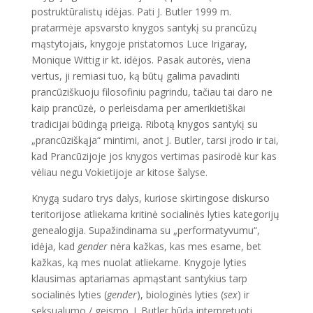
postruktūralistų idėjas. Pati J. Butler 1999 m.
pratarmėje apsvarsto knygos santykį su prancūzų
mąstytojais, knygoje pristatomos Luce Irigaray,
Monique Wittig ir kt. idėjos. Pasak autorės, viena
vertus, ji remiasi tuo, ką būtų galima pavadinti
prancūziškuoju filosofiniu pagrindu, tačiau tai daro ne
kaip prancūzė, o perleisdama per amerikietiškai
tradicijai būdingą prieigą. Ribotą knygos santykį su
„prancūziškąja“ mintimi, anot J. Butler, tarsi įrodo ir tai,
kad Prancūzijoje jos knygos vertimas pasirodė kur kas
vėliau negu Vokietijoje ar kitose šalyse.
Knygą sudaro trys dalys, kuriose skirtingose diskurso
teritorijose atliekama kritinė socialinės lyties kategorijų
genealogija. Supažindinama su „performatyvumu“,
idėja, kad
gender
nėra kažkas, kas mes esame, bet
kažkas, ką mes nuolat atliekame. Knygoje lyties
klausimas aptariamas apmąstant santykius tarp
socialinės lyties (
gender
), biologinės lyties (
sex
) ir
seksualumo / geismo. J. Butler būdą interpretuoti