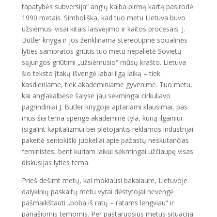
tapatybės subversija“ anglų kalba pirmą kartą pasirodė
1990 metais. Simboliška, kad tuo metu Lietuva buvo
užsiėmusi visai kitais laisvėjimo ir kaitos procesais. J.
Butler knyga ir jos ženklinama stereotipinė socialinės
lyties sampratos griūtis tuo metu nepalietė Sovietų
sąjungos griūtimi „užsiėmusio“ mūsų krašto. Lietuva
šio teksto įtakų išvengė labai ilgą laiką – tiek
kasdieniame, tiek akademiniame gyvenime. Tuo metu,
kai anglakalbėse šalyse jau sėkmingai cirkuliavo
pagrindiniai J. Butler knygoje aptariami klausimai, pas
mus šia tema spengė akademinė tyla, kurią ilgainiui
įsigalint kapitalizmui bei plėtojantis reklamos industrijai
pakeitė seniokiški juokeliai apie pažastų neskutančias
feministes, bent kuriam laikui sėkmingai užčiaupę visas
diskusijas lyties tema.
Prieš dešimt metų, kai mokiausi bakalaure, Lietuvoje
dalykinių paskaitų metu vyrai dėstytojai nevengė
pašmaikštauti „boba iš ratų – ratams lengviau“ ir
panašiomis temomis. Per pastaruosius metus situacija