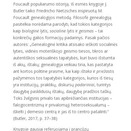
Foucault populiarumo istoriją. Iš esmės knygoje J.
Butler taiko Friedricho Nietzsches inspiruotą M.
Foucault genealogijos metodą. Filosofė genealogiją
pasitelkia norėdama parodyti, kad tokios kategorijos
kaip
biologinė lytis
,
socialinė lytis
ir
geismas
– tai
konkrečių galios formacijų padarinys. Pasak pačios
autorės: „Genealoginė kritika atsisako ieškoti socialinės
lyties, vidinės moteriškojo geismo tiesos, tikros ar
autentiškos seksualinės tapatybės, kuri buvo išstumta
iš akių, ištakų; genealogija veikiau tiria, kas pastatyta
ant kortos politine prasme, kai kaip
ištaka
ir
priežastis
pažymimos tos tapatybės kategorijos, kurios iš tiesų
yra institucijų, praktikų, diskursų
padariniai
, turintys
daugybę pasklidusių ištakų, daugybę pradžios taškų.
Toks žvilgsnis privalo tas apibrėžiančias institucijas –
falogocentrizmą ir privalomąjį heteroseksualumą –
iškelti į dėmesio centrą ir jas iš to centro pašalinti.“
(Butler, 2017, p. 37–38)
Knygoje gausiai referuojama į prancūzų