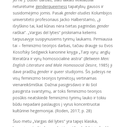
neturėtume
genderqueerness
tapatybių gausos ir
susidomėjimo jomis. Pasak
gender-studies
Kolumbijos
universiteto profesoriaus Jacko Halberstamo, „ji
išryškino tai, kad kūnas nėra tvirtas pagrindas
gender
raiškai“. „Vargas dėl lyties“ priskiriama keliems
tarpusavyje susipynusiems tyrimų laukams. Pirmiausia
tai – feminizmo teorijos darbas, tačiau drauge su Evos
Kosofsky Sedgwick kanonine knyga „Tarp vyrų: anglų
literatūra ir vyrų homosocialinė aistra“ (
Between Men:
English Literature and Male Homosocial Desire
, 1985) ji
davė pradžią
gender
ir
queer
studijoms. Šis judesys ne
visų feminizmo teorijos tyrinėtojų vertinamas
vienareikšmiškai. Dažnai pasigirsdavo ir iki šiol
pasigirsta svarstymų, ar toks feminizmo teorijos
posūkis neatskiedė feminizmo tyrimų lauko ir tokiu
būdu nepadarė paslaugos į vyrus koncentruotai
kultūrinei hegemonijai. (Roden, 2017, p. 28)
Šiuo metu „Vargas dėl lyties“ yra tapęs klasika,