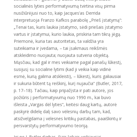
socialinės lyties performatyvumą tvirtina visų pirma
nusižiūrėjusi nuo to, kaip Jacques’as Derrida
interpretuoja Franzo Kafkos parabolę „Prieš įstatymą“:
„Tenai tas, kuris laukia įstatymo, sėdi priešais įstatymo
vartus ir įstatymui, kurio laukia, priskiria tam tikrą jėgą.
Priemonė, kuria tas autoritetas, ta valdžia yra
suteikiama ir įvedama, – tai įsakmaus reikšmės
atskleidimo nuojauta; nuojauta sutveria objektą.
Mąsčiau, kad gal ir mes veikiame pagal panašų lūkestį,
susijusį su socialine lytimi (kad ji veikia kaip vidinė
esmė, kurią galima atskleisti), – lūkestį, kuris galiausiai
ir sukuria būtent tą reiškinį, kurį nujaučia“ (Butler, 2017,
p. 17–18). Tačiau, kaip pripažįsta ir pati autorė, jos
požiūris į performatyvumą nuo 1990 m., kai buvo
išleista „Vargas dėl lyties“, keitėsi daug kartų, autorė
paskyrė didelę dalį savo vėlesnių darbų tam, kad,
atsižvelgdama į vėlesnes kritikų pastabas, paaiškintų ir
persvarstytų performatyvumo teoriją.
Jei ne J. Butler darbas, šiais laikais veikiausiai