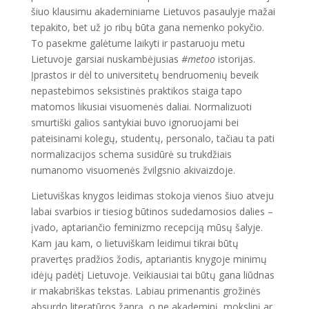
šiuo klausimu akademiniame Lietuvos pasaulyje mažai
tepakito, bet už jo ribų būta gana nemenko pokyčio.
To pasekme galėtume laikyti ir pastaruoju metu
Lietuvoje garsiai nuskambėjusias
#metoo
istorijas.
Įprastos ir dėl to universitetų bendruomenių beveik
nepastebimos seksistinės praktikos staiga tapo
matomos likusiai visuomenės daliai. Normalizuoti
smurtiški galios santykiai buvo ignoruojami bei
pateisinami kolegų, studentų, personalo, tačiau ta pati
normalizacijos schema susidūrė su trukdžiais
numanomo visuomenės žvilgsnio akivaizdoje.
Lietuviškas knygos leidimas stokoja vienos šiuo atveju
labai svarbios ir tiesiog būtinos sudedamosios dalies –
įvado, aptariančio feminizmo recepciją mūsų šalyje.
Kam jau kam, o lietuviškam leidimui tikrai būtų
pravertęs pradžios žodis, aptariantis knygoje minimų
idėjų padėtį Lietuvoje. Veikiausiai tai būtų gana liūdnas
ir makabriškas tekstas. Labiau primenantis grožinės
absurdo literatūros žanrą, o ne akademinį, mokslinį ar