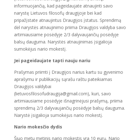
informuojančią, kad pageidaujate atnaujinti savo
narystę Lietuvos filosofų draugijoje bei kad
pripažįstate atnaujintus Draugijos įstatus. Sprendimą
dėl narystės atnaujinimo priima Draugijos valdyba savo
artimiausiame posėdyje 2/3 dalyvaujančių posėdyje
balsų dauguma. Narystės atnaujinimas įsigalioja
sumokėjus nario mokestį.
Jei pageidaujate tapti nauju nariu
Prašymas priimti į Draugijos narius kartu su gyvenimo
aprašymu ir publikacijų sąrašu raštu pateikiamas
Draugijos valdybai
(lietuvosfilosofudraugija@gmail.com), kuri, savo
artimiausiame posėdyje išnagrinėjusi prašymą, priima
sprendimą 2/3 dalyvaujančių posėdyje balsų dauguma.
Narystė įsigalioja sumokėjus nario mokestį.
Nario mokesčio dydis
Šiuo metu metinis nario mokestis yra 10 eurų. Nario