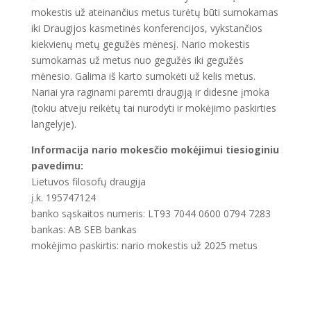
mokestis už ateinančius metus turėtų būti sumokamas
iki Draugijos kasmetinės konferencijos, vykstančios
kiekvienų metų gegužės mėnesį. Nario mokestis
sumokamas už metus nuo gegužės iki gegužės
mėnesio. Galima iš karto sumokėti už kelis metus.
Nariai yra raginami paremti draugiją ir didesne įmoka
(tokiu atveju reikėtų tai nurodyti ir mokėjimo paskirties
langelyje).
Informacija nario mokesčio mokėjimui tiesioginiu
pavedimu:
Lietuvos filosofų draugija
į.k. 195747124
banko sąskaitos numeris: LT93 7044 0600 0794 7283
bankas: AB SEB bankas
mokėjimo paskirtis: nario mokestis už 2025 metus