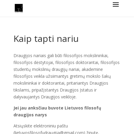
Kaip tapti nariu
Draugijos nariais gali būti filosofijos mokslininkai,
filosofijos dėstytojai, filosofijos doktorantai, filosofijos
studentų mokslinių draugijų nariai, akademine
filosofijos veikla užsiimantys gretimų mokslo šakų
mokslininkai ir doktorantai, pritariantys Draugijos
tikslams, pripažįstantys Draugijos Įstatus ir
dalyvaujantys Draugijos veikloje.
Jei jau anksčiau buvote Lietuvos filosofų
draugijos narys
Atsiųskite elektroniniu paštu
(lietuvosfilosofudraugija@gmail.com) žinutę,