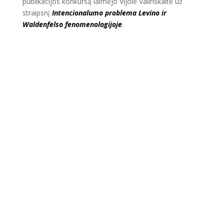
publikacijos konkursą laimėjo Vijolė Valinskaitė už
straipsnį
Intencionalumo problema Levino ir
Waldenfelso fenomenologijoje
.