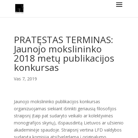
PRATĘSTAS TERMINAS:
Jaunojo mokslininko
2018 metų publikacijos
konkursas
Vas 7, 2019
Jaunojo mokslininko publikacijos konkursas
organizuojamas siekiant išrinkti geriausią filosofijos
straipsnį (taip pat sudaryto veikalo ar kolektyvinės
monografijos skyrių), išspausdintą Lietuvos ar užsienio
akademinėje spaudoje. Straipsnį vertina LFD valdybos
sudaryta komisija atsižvelgdama į originalumo,