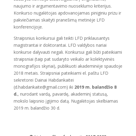
naujumo ir argumentavimo nuoseklumo kriterijus.
Konkurso nugalėtojas apdovanojamas piniginiu prizu ir
pakviečiamas skaityti pranešimą metinėje LFD
konferencijoje.
Straipsnius konkursui gali teikti LFD priklausantys
magistrantai ir doktorantai. LFD valdybos nariai
konkurse dalyvauti negali. Konkursui gali būti pateikiami
straipsniai (taip pat sudaryto veikalo ar kolektyvinės
monografijos skyriai), publikuoti akademinėje spaudoje
2018 metais. Straipsniai pateikiami el. paštu LFD
sekretorei Dainai Habdankaitei
(d.habdankaite@gmail.com) iki
2019 m. balandžio 8
d.
, nurodant vardą, pavardę, akademinį statusą,
mokslo laipsnio įgijimo datą. Nugalėtojas skelbiamas
2019 m. balandžio 30 d.