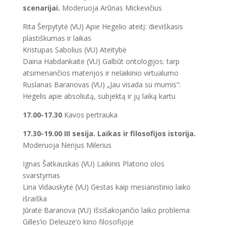
scenarijai.
Moderuoja Arūnas Mickevičius
Rita Šerpytytė (VU) Apie Hegelio ateitį: dieviškasis
plastiškumas ir laikas
Kristupas Sabolius (VU) Ateitybė
Daina Habdankaitė (VU) Galbūt ontologijos: tarp
atsimenančios materijos ir nelaikinio virtualumo
Ruslanas Baranovas (VU) „Jau visada su mumis“:
Hegelis apie absoliutą, subjektą ir jų laiką kartu
17.00-17.30
Kavos pertrauka
17.30-19.00 III sesija. Laikas ir filosofijos istorija.
Moderuoja Nerijus Milerius
Ignas Šatkauskas (VU) Laikinis Platono olos
svarstymas
Lina Vidauskytė (VU) Gestas kaip mesianistinio laiko
išraiška
Jūratė Baranova (VU) Išsišakojančio laiko problema
Gilles’io Deleuze‘o kino filosofijoje