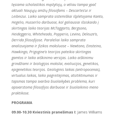
tęsiama scholastikos mąstytojų, o vėliau tampa ypač
aktuali Naujųjų amžių filosofams – Descartes’ui ir
Leibnizui. Laiko samprata sistemiškai išplėtojama Kanto,
Hegelio, Husserlio darbuose, kol galiausiai išsiskaido į
skirtingas laiko teorijas McTaggarto, Bergsono,
Heideggerio, Whiteheado, Popperio, Levino, Deleuze’o,
Derrida filosofijose. Paraleliai laiko samprata
analizuojama ir fizikos moksluose – Newtono, Einsteino,
Hawkingo, Prigogine’o teorijos pateikia skirtingas
gamtos ir laiko aiškinimo versijas. Laiko aiškinimu
grindžiami ir biologijos mokslai, evoliucijos, genetikos,
epigenetikos teorijos. Geologinis laikas (antropocenas),
virtualus laikas, laiko pagreitėjimas, atsitiktinumas ir
tapsmas tampa svarbia šiuolaikybės problema, kuri
apsvarstoma filosofijos darbuose ir šiuolaikinio meno
praktikose.
PROGRAMA
09.00-10.30 Kviestinis pranešimas I:
James Williams