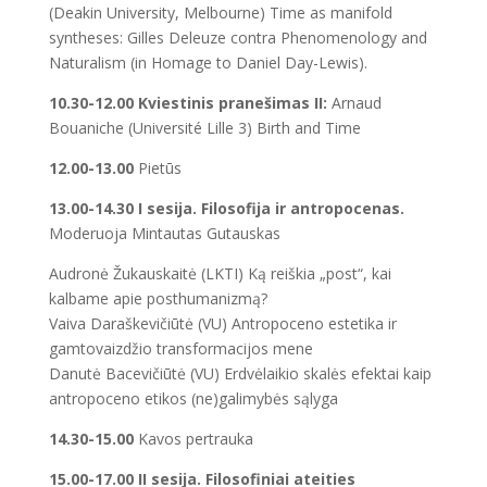
(Deakin University, Melbourne) Time as manifold
syntheses: Gilles Deleuze contra Phenomenology and
Naturalism (in Homage to Daniel Day-Lewis).
10.30-12.00 Kviestinis pranešimas II:
Arnaud
Bouaniche (Université Lille 3) Birth and Time
12.00-13.00
Pietūs
13.00-14.30 I sesija. Filosofija ir antropocenas.
Moderuoja Mintautas Gutauskas
Audronė Žukauskaitė (LKTI) Ką reiškia „post“, kai
kalbame apie posthumanizmą?
Vaiva Daraškevičiūtė (VU) Antropoceno estetika ir
gamtovaizdžio transformacijos mene
Danutė Bacevičiūtė (VU) Erdvėlaikio skalės efektai kaip
antropoceno etikos (ne)galimybės sąlyga
14.30-15.00
Kavos pertrauka
15.00-17.00 II sesija. Filosofiniai ateities