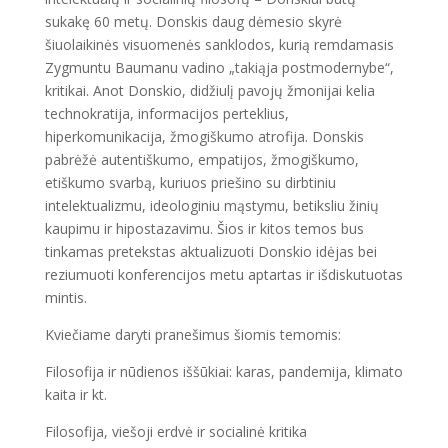
sukakę 60 metų. Donskis daug dėmesio skyrė
šiuolaikinės visuomenės sanklodos, kurią remdamasis
Zygmuntu Baumanu vadino „takiąja postmodernybe“,
kritikai. Anot Donskio, didžiulį pavojų žmonijai kelia
technokratija, informacijos perteklius,
hiperkomunikacija, žmogiškumo atrofija. Donskis
pabrėžė autentiškumo, empatijos, žmogiškumo,
etiškumo svarbą, kuriuos priešino su dirbtiniu
intelektualizmu, ideologiniu mąstymu, betiksliu žinių
kaupimu ir hipostazavimu. Šios ir kitos temos bus
tinkamas pretekstas aktualizuoti Donskio idėjas bei
reziumuoti konferencijos metu aptartas ir išdiskutuotas
mintis.
Kviečiame daryti pranešimus šiomis temomis:
Filosofija ir nūdienos iššūkiai: karas, pandemija, klimato
kaita ir kt.
Filosofija, viešoji erdvė ir socialinė kritika