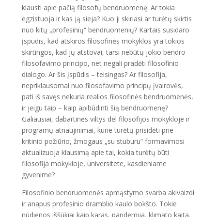
klausti apie pačią filosofų bendruomenę. Ar tokia
egzistuoja ir kas ją sieja? Kuo ji skiriasi ar turėtų skirtis
nuo kitų „profesinių“ bendruomenių? Kartais susidaro
įspūdis, kad atskiros filosofinės mokyklos yra tokios
skirtingos, kad jų atstovai, tarsi nebūtų jokio bendro
filosofavimo principo, net negali pradėti filosofinio
dialogo. Ar šis įspūdis – teisingas? Ar filosofija,
nepriklausomai nuo filosofavimo principų įvairovės,
pati iš savęs nekuria realios filosofinės bendruomenės,
ir jeigu taip – kaip apibūdinti šią bendruomenę?
Galiausiai, dabartinės viltys dėl filosofijos mokykloje ir
programų atnaujinimai, kurie turėtų prisidėti prie
kritinio požiūrio, žmogaus „su stuburu“ formavimosi
aktualizuoja klausimą apie tai, kokia turėtų būti
filosofija mokykloje, universitete, kasdieniame
gyvenime?
Filosofinio bendruomenės apmąstymo svarba akivaizdi
ir anapus profesinio dramblio kaulo bokšto. Tokie
nūdienos iššūkiai kaip karas, pandemija, klimato kaita,