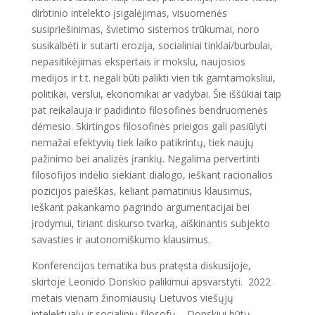
dirbtinio intelekto įsigalėjimas, visuomenės
susipriešinimas, švietimo sistemos trūkumai, noro
susikalbėti ir sutarti erozija, socialiniai tinklai/burbulai,
nepasitikėjimas ekspertais ir mokslu, naujosios
medijos ir t.t. negali būti palikti vien tik gamtamoksliui,
politikai, verslui, ekonomikai ar vadybai. Šie iššūkiai taip
pat reikalauja ir padidinto filosofinės bendruomenės
dėmesio. Skirtingos filosofinės prieigos gali pasiūlyti
nemažai efektyvių tiek laiko patikrintų, tiek naujų
pažinimo bei analizės įrankių. Negalima pervertinti
filosofijos indėlio siekiant dialogo, ieškant racionalios
pozicijos paieškas, keliant pamatinius klausimus,
ieškant pakankamo pagrindo argumentacijai bei
įrodymui, tiriant diskurso tvarką, aiškinantis subjekto
savasties ir autonomiškumo klausimus.
Konferencijos tematika bus pratęsta diskusijoje,
skirtoje Leonido Donskio palikimui apsvarstyti. 2022
metais vienam žinomiausių Lietuvos viešųjų
intelektualų ir socialinių filosofų – Donskiui būtų