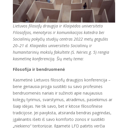
Lietuvos filosofų draugija ir Klaipėdos universiteto
Filosofijos, menotyros ir komunikacijos katedra bei
Socialinių pokyčių studijų centras 2022 metų gegužės
20–21 d. Klaipėdos universiteto Socialinių ir
humanitarinių mokslų fakultete (S. Nėries g. 5) rengia
kasmetinę konferenciją. Šių metų tema:
Filosofija ir bendruomenė
Kasmetinė Lietuvos filosofų draugijos konferencija –
bene geriausia proga susitikti su savo profesinės
bendruomenės nariais ir sužinoti apie naujausius
kolegų tyrimus, svarstymus, atradimus, pasiekimus ar
šiaip idėjas. Ne tik savo, bet ir kitose filosofinėse
tradicijose. Jei pavyksta, atsiranda bendras pagrindas,
įgalinantis išeiti iš savo komforto zonos ir susitikti
„niekieno“ teritorijoje. Ilgametė LFD patirtis verčia