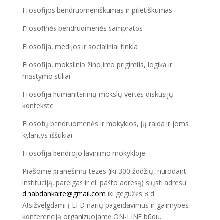
Filosofijos bendruomeniškumas ir pilietiškumas
Filosofinės bendruomenės sampratos
Filosofija, medijos ir socialiniai tinklai
Filosofija, mokslinio žinojimo prigimtis, logika ir
mąstymo stiliai
Filosofija humanitarinių mokslų vertės diskusijų
kontekste
Filosofų bendruomenės ir mokyklos, jų raida ir joms
kylantys iššūkiai
Filosofija bendrojo lavinimo mokykloje
Prašome pranešimų tezes (iki 300 žodžių, nurodant
instituciją, pareigas ir el. pašto adresą) siųsti adresu
d.habdankaite@gmail.com
iki gegužės 8 d.
Atsižvelgdami į LFD narių pageidavimus ir galimybes
konferenciją organizuojame ON-LINE būdu.