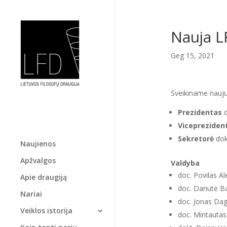
Nauja L
Geg 15, 2021
Sveikiname nauju
Prezidentas
Vicepreziden
Sekretorė
dok
Naujienos
Apžvalgos
Valdyba
doc. Povilas Al
Apie draugiją
doc. Danutė Ba
Nariai
doc. Jonas Da
Veiklos istorija
doc. Mintauta