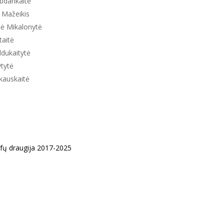
bdankaitė
s Mažeikis
tė Mikalonytė
taitė
ldukaitytė
ytytė
kauskaitė
ofų draugija 2017-2025