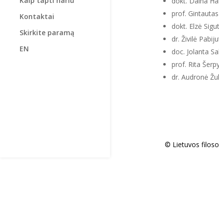
Kaip tapti nariu
dokt. Daina Ha
prof. Gintauta
Kontaktai
dokt. Elzė Sigu
Skirkite paramą
dr. Živilė Pabiju
EN
doc. Jolanta Sa
prof. Rita Šerp
dr. Audronė Žu
© Lietuvos filos