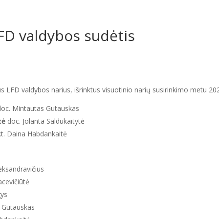
FD valdybos sudėtis
s LFD valdybos narius, išrinktus visuotinio narių susirinkimo metu 20
doc. Mintautas Gutauskas
tė
doc. Jolanta Saldukaitytė
t. Daina Habdankaitė
eksandravičius
cevičiūtė
gys
s Gutauskas