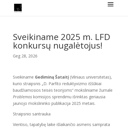
Sveikiname 2025 m. LFD
konkursų nugalėtojus!
Geg 28, 2026
Sveikiname
Gediminą Šataitį
(Vilniaus universitetas),
kurio straipsnis „D. Parfito reduktyvizmo iššūkiai
baudžiamosios teisės teorijoms“ moksliniame žurnale
Problemos
komisijos sprendimu išrinktas geriausia
jaunojo mokslininko publikacija 2025 metais.
Straipsnio santrauka
Vientiso, tapatybę laike išlaikančio asmens samprata