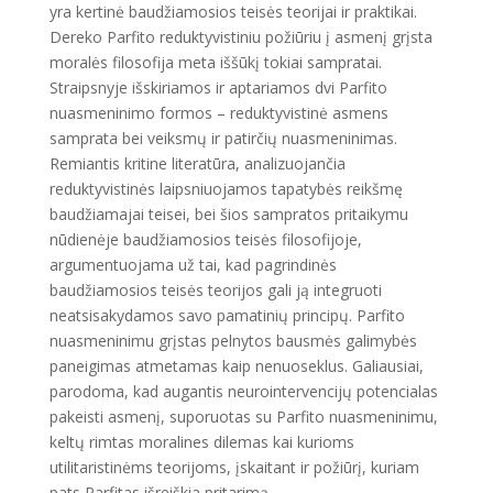
yra kertinė baudžiamosios teisės teorijai ir praktikai.
Dereko Parfito reduktyvistiniu požiūriu į asmenį grįsta
moralės filosofija meta iššūkį tokiai sampratai.
Straipsnyje išskiriamos ir aptariamos dvi Parfito
nuasmeninimo formos – reduktyvistinė asmens
samprata bei veiksmų ir patirčių nuasmeninimas.
Remiantis kritine literatūra, analizuojančia
reduktyvistinės laipsniuojamos tapatybės reikšmę
baudžiamajai teisei, bei šios sampratos pritaikymu
nūdienėje baudžiamosios teisės filosofijoje,
argumentuojama už tai, kad pagrindinės
baudžiamosios teisės teorijos gali ją integruoti
neatsisakydamos savo pamatinių principų. Parfito
nuasmeninimu grįstas pelnytos bausmės galimybės
paneigimas atmetamas kaip nenuoseklus. Galiausiai,
parodoma, kad augantis neurointervencijų potencialas
pakeisti asmenį, suporuotas su Parfito nuasmeninimu,
keltų rimtas moralines dilemas kai kurioms
utilitaristinėms teorijoms, įskaitant ir požiūrį, kuriam
pats Parfitas išreiškia pritarimą.