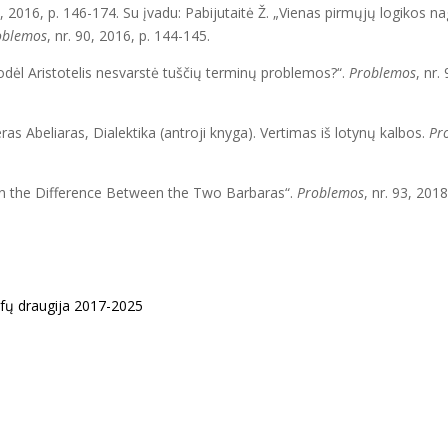
0, 2016, p. 146-174. Su įvadu: Pabijutaitė Ž. „Vienas pirmųjų logikos n
oblemos
, nr. 90, 2016, p. 144-145.
Kodėl Aristotelis nesvarstė tuščių terminų problemos?“.
Problemos
, nr.
eras Abeliaras, Dialektika (antroji knyga). Vertimas iš lotynų kalbos.
Pr
„On the Difference Between the Two Barbaras“.
Problemos
, nr. 93, 2018
ofų draugija 2017-2025