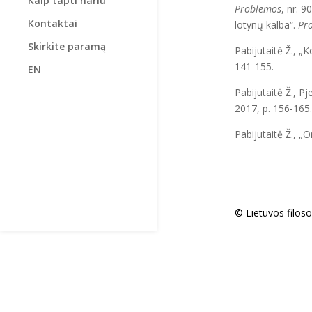
Kaip tapti nariu
Problemos
, nr. 9
Kontaktai
lotynų kalba“.
Pr
Skirkite paramą
Pabijutaitė Ž., „
141-155.
EN
Pabijutaitė Ž., Pj
2017, p. 156-165.
Pabijutaitė Ž., 
© Lietuvos filos