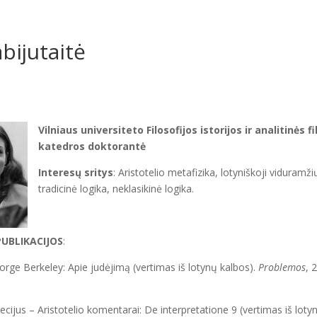
abijutaitė
Vilniaus universiteto Filosofijos istorijos ir analitinės fi
katedros doktorantė
Interesų sritys
: Aristotelio metafizika, lotyniškoji viduramžių
tradicinė logika, neklasikinė logika.
PUBLIKACIJOS
:
eorge Berkeley: Apie judėjimą (vertimas iš lotynų kalbos).
Problemos
, 
oecijus – Aristotelio komentarai: De interpretatione 9 (vertimas iš loty