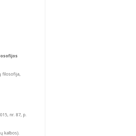
losofijos
 filosofija,
2015, nr. 87, p.
nų kalbos).