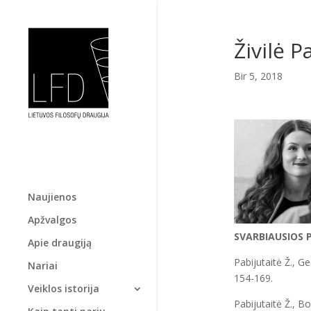
Živilė P
Bir 5, 2018
Naujienos
Apžvalgos
SVARBIAUSIOS 
Apie draugiją
Pabijutaitė Ž., G
Nariai
154-169.
Veiklos istorija
Pabijutaitė Ž., B